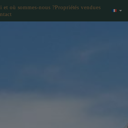
i et où sommes-nous ?
Propriétés vendues
ntact