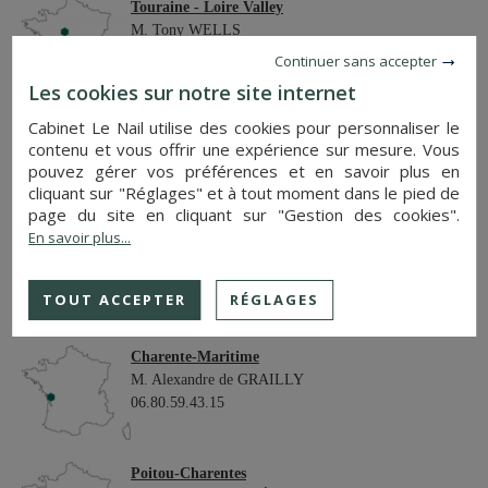
Touraine - Loire Valley
M. Tony WELLS
06.24.45.25.30
Continuer sans accepter
Les cookies sur notre site internet
Maine-et-Loire
Cabinet Le Nail utilise des cookies pour personnaliser le
contenu et vous offrir une expérience sur mesure. Vous
M. Lodoïs HUBERT
pouvez gérer vos préférences et en savoir plus en
06.86.18.10.48
cliquant sur "Réglages" et à tout moment dans le pied de
page du site en cliquant sur "Gestion des cookies".
En savoir plus...
Berry - Limousin
M. Christian MAUVE
06.77.40.16.67
TOUT ACCEPTER
RÉGLAGES
Charente-Maritime
M. Alexandre de GRAILLY
06.80.59.43.15
Poitou-Charentes