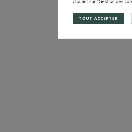
cliquant sur "Gestion des coo
TOUT ACCEPTER
MANOIR
TROUVILLE SUR MER (CALVADOS)
Réf. : 4252
1 800 000 €