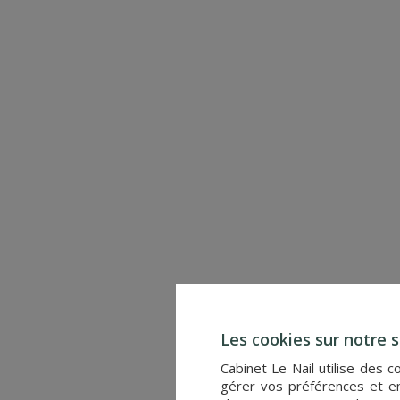
MANOIR
VAL AU PERCHE (ORNE)
Réf. : 4083
1 990 000 €
Les cookies sur notre s
Cabinet Le Nail utilise des 
gérer vos préférences et en