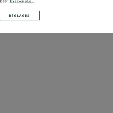
kies".
En savoir plus...
RÉGLAGES
Réf. : 4663
PLUS DE DETAILS