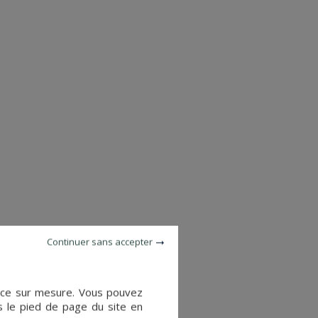
MANOIR
TEAU GONTIER SUR MAYENNE (MAYENNE)
PLUS DE DETAILS
1 850 000 €
Continuer sans accepter
ience sur mesure. Vous pouvez
s le pied de page du site en