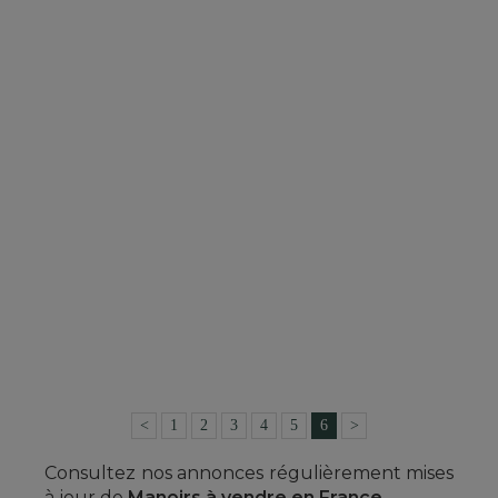
PLUS DE DETAILS
MANOIR
PAIMPONT (ILLE-ET-VILAINE)
380 000 €
Réf. : 4625
<
1
2
3
4
5
6
>
Consultez nos annonces régulièrement mises
à jour de
Manoirs à vendre en France.