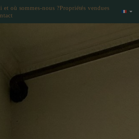
i et où sommes-nous ?
Propriétés vendues
ntact