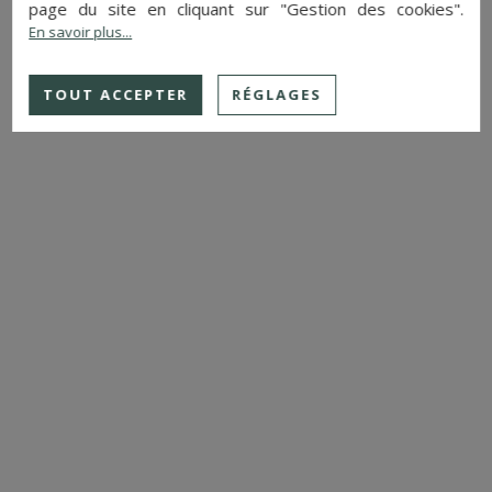
page du site en cliquant sur "Gestion des cookies".
En savoir plus...
TOUT ACCEPTER
RÉGLAGES
PLUS DE DETAILS
CHÂTEAU
ALENCON (ORNE)
NOUS CONSULTER
Réf. : 4288