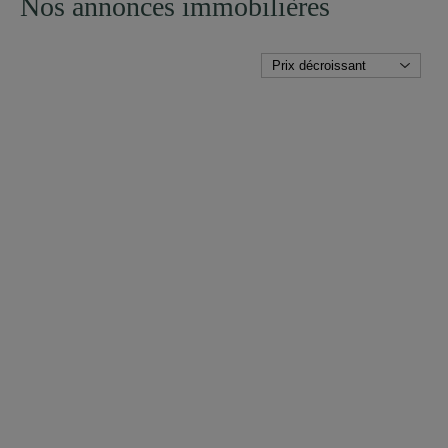
Nos annonces immobilières
PLUS DE DETAILS
PROPRIÉTÉ VITICOLE
BORDEAUX (GIRONDE)
15 750 000 €