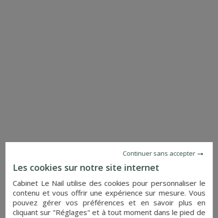
PROPRIÉTÉ ÉQUESTRE
NORT SUR ERDRE (LOIRE-ATLANTIQUE)
6 760 000 €
Réf. : 4133-B
Continuer sans accepter
PLUS DE DETAILS
Les cookies sur notre site internet
CHÂTEAU
Cabinet Le Nail utilise des cookies pour personnaliser le
ORLEANS (LOIRET)
contenu et vous offrir une expérience sur mesure. Vous
6 240 000 €
pouvez gérer vos préférences et en savoir plus en
Réf. : 4786
cliquant sur "Réglages" et à tout moment dans le pied de