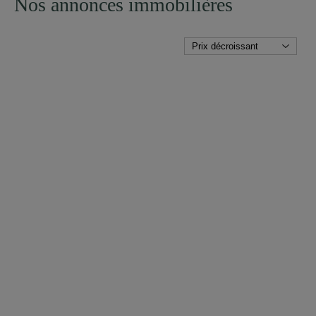
Nos annonces immobilières
PLUS DE DETAILS
MAISON
BERGERAC (DORDOGNE)
1 899 000 €
Réf. : 4745