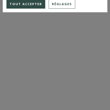
TOUT ACCEPTER
RÉGLAGES
PLUS DE DETAILS
MAISON DE MAÎTRE
AGEN (LOT-ET-GARONNE)
1 837 000 €
Réf. : 4441