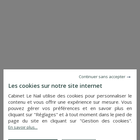
CHATEAU GONTIER SUR MAYENNE (MAYENNE)
1 850 000 €
Réf. : 4264
Continuer sans accepter
Les cookies sur notre site internet
Cabinet Le Nail utilise des cookies pour personnaliser le
PLUS DE DETAILS
contenu et vous offrir une expérience sur mesure. Vous
pouvez gérer vos préférences et en savoir plus en
CHÂTEAU
cliquant sur "Réglages" et à tout moment dans le pied de
LIMOGES (HAUTE-VIENNE)
page du site en cliquant sur "Gestion des cookies".
1 840 000 €
En savoir plus...
Réf. : 4417