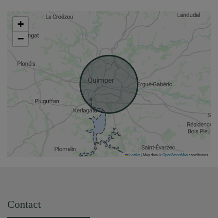
+
−
Leaflet
|
Map data ©
OpenStreetMap
contributors
Contact