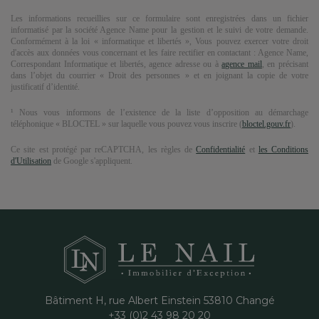
Les informations recueillies sur ce formulaire sont enregistrées dans un fichier
informatisé par la société
Agence Name
pour la gestion et le suivi de votre demande.
Conformément à la loi « informatique et libertés », Vous pouvez exercer votre droit
d'accès aux données vous concernant et les faire rectifier en contactant :
Agence Name
,
Correspondant Informatique et libertés,
agence adresse
ou à
agence mail
, en précisant
dans l’objet du courrier « Droit des personnes » et en joignant la copie de votre
justificatif d’identité.
¹ Nous vous informons de l’existence de la liste d’opposition au démarchage
téléphonique « BLOCTEL » sur laquelle vous pouvez vous inscrire (
bloctel.gouv.fr
).
Ce site est protégé par reCAPTCHA, les règles de
Confidentialité
et
les Conditions
d'Utilisation
de Google s'appliquent.
Bâtiment H, rue Albert Einstein
53810
Changé
+33 (0)2 43 98 20 20