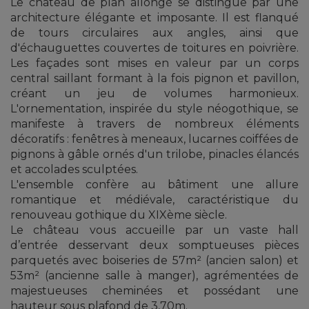
Le château de plan allongé se distingue par une
architecture élégante et imposante. Il est flanqué
de tours circulaires aux angles, ainsi que
d'échauguettes couvertes de toitures en poivrière.
Les façades sont mises en valeur par un corps
central saillant formant à la fois pignon et pavillon,
créant un jeu de volumes harmonieux.
L'ornementation, inspirée du style néogothique, se
manifeste à travers de nombreux éléments
décoratifs : fenêtres à meneaux, lucarnes coiffées de
pignons à gâble ornés d'un trilobe, pinacles élancés
et accolades sculptées.
L'ensemble confère au bâtiment une allure
romantique et médiévale, caractéristique du
renouveau gothique du XIXème siècle.
Le château vous accueille par un vaste hall
d’entrée desservant deux somptueuses pièces
parquetés avec boiseries de 57m² (ancien salon) et
53m² (ancienne salle à manger), agrémentées de
majestueuses cheminées et possédant une
hauteur sous plafond de 3,70m.