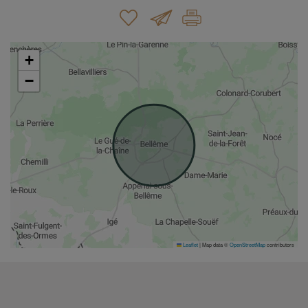
+
−
Leaflet
|
Map data ©
OpenStreetMap
contributors