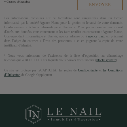
* Champs obligatoires
Les informations recueillies sur ce formulaire sont enregistrées dans un fichier
informatisé par la société
Agence Name
pour la gestion et le suivi de votre demande.
Conformément à la loi « informatique et libertés », Vous pouvez exercer votre droit
d'accès aux données vous concernant et les faire rectifier en contactant :
Agence Name
,
Correspondant Informatique et libertés,
agence adresse
ou à
agence mail
, en précisant
dans l’objet du courrier « Droit des personnes » et en joignant la copie de votre
justificatif d’identité.
¹ Nous vous informons de l’existence de la liste d’opposition au démarchage
téléphonique « BLOCTEL » sur laquelle vous pouvez vous inscrire (
bloctel.gouv.fr
).
Ce site est protégé par reCAPTCHA, les règles de
Confidentialité
et
les Conditions
d'Utilisation
de Google s'appliquent.