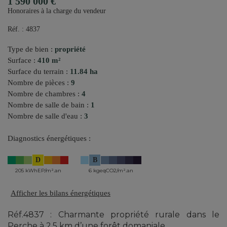
1 590 000 €
Honoraires à la charge du vendeur
Réf. : 4837
Type de bien :
propriété
Surface :
410 m²
Surface du terrain :
11.84 ha
Nombre de pièces :
9
Nombre de chambres :
4
Nombre de salle de bain :
1
Nombre de salle d'eau :
3
Diagnostics énergétiques :
D
B
205 kWhEP/m².an
6 kgeqCO2/m².an
Afficher les bilans énergétiques
Réf.4837 : Charmante propriété rurale dans le
Perche à 2.5 km d’une forêt domaniale