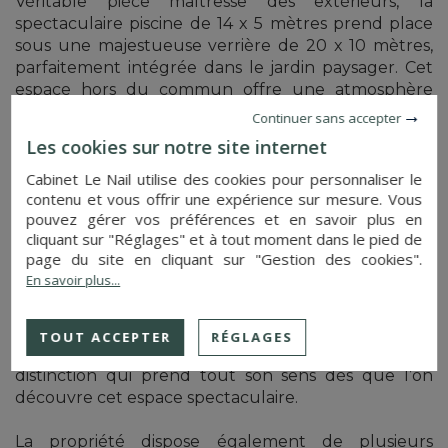
Véritable pièce maîtresse des extérieurs, la
spectaculaire piscine de 14 x 5 mètres prend place
sous une majestueuse verrière de 20 x 10 mètres,
parfaitement intégrée dans le jardin paysager. Cet
espace hors du commun offre une atmosphère
unique, baignée de lumière naturelle grâce à ses
Continuer sans accepter
nombreuses ouvertures et à ses parties de toiture
Les cookies sur notre site internet
ouvrantes permettant de profiter pleinement des
beaux jours. Les larges baies vitrées créent une
Cabinet Le Nail utilise des cookies pour personnaliser le
contenu et vous offrir une expérience sur mesure. Vous
continuité harmonieuse entre intérieur et
pouvez gérer vos préférences et en savoir plus en
extérieur, transformant ce lieu en un véritable
cliquant sur "Réglages" et à tout moment dans le pied de
espace de détente et de réception. Des sanitaires,
page du site en cliquant sur "Gestion des cookies".
douche, lavabo, WC ainsi que des rangements
En savoir plus...
intégrés viennent compléter ce confort
exceptionnel. Cette piscine remarquable a d’ailleurs
été récompensée lors d’un concours de piscinistes
TOUT ACCEPTER
RÉGLAGES
parmi les plus belles piscines de France, une
distinction qui prend tout son sens dès que l’on
découvre cet espace spectaculaire.
La propriété dispose également de plusieurs