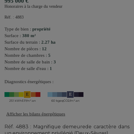
995 000 €
Honoraires à la charge du vendeur
Réf. : 4883
Type de bien :
propriété
Surface :
380 m²
Surface du terrain :
2.27 ha
Nombre de pièces :
12
Nombre de chambres :
5
Nombre de salle de bain :
3
Nombre de salle d'eau :
1
Diagnostics énergétiques :
E
E
251 kWhEP/m².an
60 kgeqCO2/m².an
Afficher les bilans énergétiques
Réf. 4883 : Magnifique demeurede caractère dans
un environnement privilégié (Deux-Sèvres)