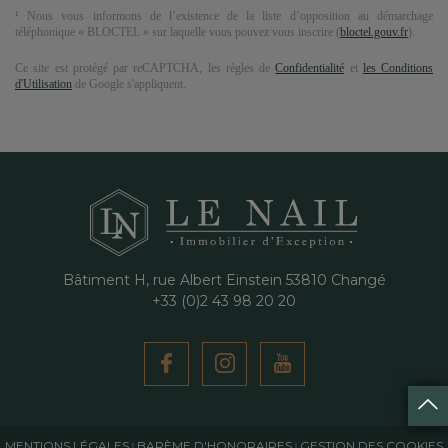
¹ Nous vous informons de l’existence de la liste d’opposition au démarchage
téléphonique « BLOCTEL » sur laquelle vous pouvez vous inscrire (
bloctel.gouv.fr
).
Ce site est protégé par reCAPTCHA, les règles de
Confidentialité
et
les Conditions
d'Utilisation
de Google s'appliquent.
Bâtiment H, rue Albert Einstein
53810
Changé
+33 (0)2 43 98 20 20
MENTIONS LÉGALES
BARÈME D'HONORAIRES
GESTION DES COOKIES
|
|