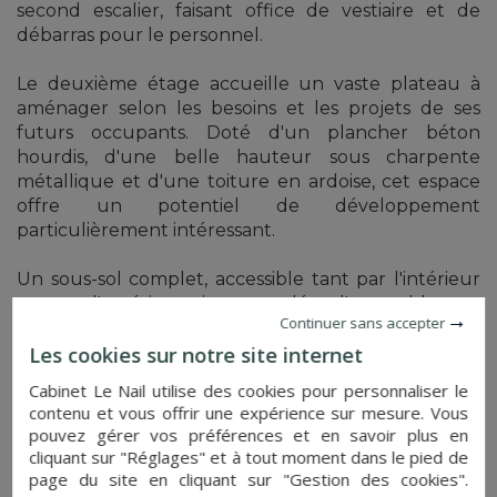
second escalier, faisant office de vestiaire et de
débarras pour le personnel.
Le deuxième étage accueille un vaste plateau à
aménager selon les besoins et les projets de ses
futurs occupants. Doté d'un plancher béton
hourdis, d'une belle hauteur sous charpente
métallique et d'une toiture en ardoise, cet espace
offre un potentiel de développement
particulièrement intéressant.
Un sous-sol complet, accessible tant par l'intérieur
que par l'extérieur, vient compléter l'ensemble.
Continuer sans accepter
De nombreuses dépendances agrémentent la
Les cookies sur notre site internet
propriété, parmi lesquelles sept logements
Cabinet Le Nail utilise des cookies pour personnaliser le
indépendants.
contenu et vous offrir une expérience sur mesure. Vous
pouvez gérer vos préférences et en savoir plus en
A/ 5 logements indépendants (ancienne écurie)
cliquant sur "Réglages" et à tout moment dans le pied de
page du site en cliquant sur "Gestion des cookies".