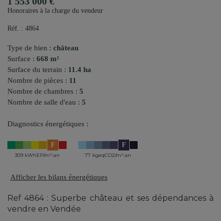
1 553 000 €
Honoraires à la charge du vendeur
Réf. : 4864
Type de bien :
château
Surface :
668 m²
Surface du terrain :
11.4 ha
Nombre de pièces :
11
Nombre de chambres :
5
Nombre de salle d'eau :
5
Diagnostics énergétiques :
F
F
309 kWhEP/m².an
77 kgeqCO2/m².an
Afficher les bilans énergétiques
Ref 4864 : Superbe château et ses dépendances à
vendre en Vendée