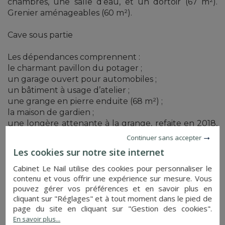
chambres, une salle d’eau, et un dortoir (67 m²).
Grenier aménageables (60 m²).
Cave sous partie
Les dépendances comprennent :
le charmant pavillon du potager ;
un garage ouvert pour automobiles ;
un bâtiment à usage d’atelier ;
une grange en pierre enduite (68 m²) ;
la maison de gardien ;
une longère attenante à la grange, refaite en 2018,
comprenant une salle de séjour avec cuisine, 2
Continuer sans accepter
chambres et salle de bains, ainsi qu’un garage, un
Les cookies sur notre site internet
bucher et des WC ;
un tennis quick des années 2000 complète la
Cabinet Le Nail utilise des cookies pour personnaliser le
contenu et vous offrir une expérience sur mesure. Vous
propriété.
pouvez gérer vos préférences et en savoir plus en
cliquant sur "Réglages" et à tout moment dans le pied de
Le terrain d’une surface de 53ha 10a 45ca est
page du site en cliquant sur "Gestion des cookies".
remarquablement disposé autour du château
En savoir plus...
constituant ainsi un véritable écrin protecteur et