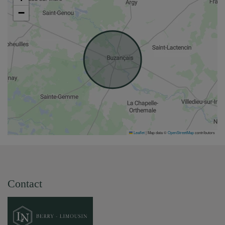
−
Leaflet
|
Map data ©
OpenStreetMap
contributors
Contact