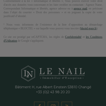
Conformément à la loi « informatique et libertés », Vous pouvez exercer votre droit
d'accès aux données vous concernant et les faire rectifier en contactant :
Agence Name
,
Correspondant Informatique et libertés,
agence adresse
ou à
agence mail
, en précisant
dans l’objet du courrier « Droit des personnes » et en joignant la copie de votre
justificatif d’identité.
¹ Nous vous informons de l’existence de la liste d’opposition au démarchage
téléphonique « BLOCTEL » sur laquelle vous pouvez vous inscrire (
bloctel.gouv.fr
).
Ce site est protégé par reCAPTCHA, les règles de
Confidentialité
et
les Conditions
d'Utilisation
de Google s'appliquent.
Bâtiment H, rue Albert Einstein
53810
Changé
+33 (0)2 43 98 20 20