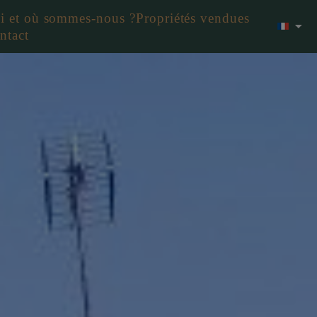
i et où sommes-nous ?
Propriétés vendues
ntact