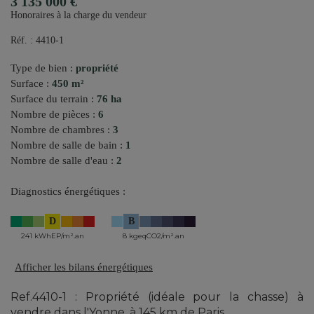
3 135 000 €
Honoraires à la charge du vendeur
Réf. : 4410-1
Type de bien :
propriété
Surface :
450 m²
Surface du terrain :
76 ha
Nombre de pièces :
6
Nombre de chambres :
3
Nombre de salle de bain :
1
Nombre de salle d'eau :
2
Diagnostics énergétiques :
D
B
241 kWhEP/m².an
8 kgeqCO2/m².an
Afficher les bilans énergétiques
Ref.4410-1 : Propriété (idéale pour la chasse) à
vendre dans l'Yonne, à 145 km de Paris.