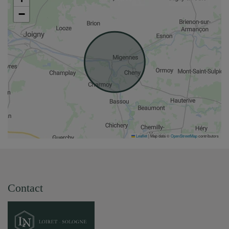
−
Leaflet
|
Map data ©
OpenStreetMap
contributors
Contact