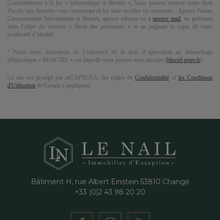
Conformément à la loi « informatique et libertés », Vous pouvez exercer votre droit
d'accès aux données vous concernant et les faire rectifier en contactant :
Agence Name
,
Correspondant Informatique et libertés,
agence adresse
ou à
agence mail
, en précisant
dans l’objet du courrier « Droit des personnes » et en joignant la copie de votre
justificatif d’identité.
¹ Nous vous informons de l’existence de la liste d’opposition au démarchage
téléphonique « BLOCTEL » sur laquelle vous pouvez vous inscrire (
bloctel.gouv.fr
).
Ce site est protégé par reCAPTCHA, les règles de
Confidentialité
et
les Conditions
d'Utilisation
de Google s'appliquent.
Bâtiment H, rue Albert Einstein
53810
Changé
+33 (0)2 43 98 20 20