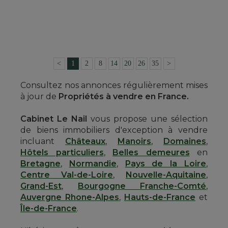
NORT SUR ERDRE (LOIRE-ATLANTIQUE)
4 472 000 €
Réf. : 4133-A
<
1
2
8
14
20
26
35
>
Consultez nos annonces régulièrement mises
à jour de
Propriétés à vendre en France.
Cabinet Le Nail
vous propose une sélection
de biens immobiliers d'exception à vendre
incluant
Châteaux
,
Manoirs
,
Domaines
,
Hôtels particuliers
,
Belles demeures
en
Bretagne
,
Normandie
,
Pays de la Loire
,
Centre Val-de-Loire
,
Nouvelle-Aquitaine
,
Grand-Est
,
Bourgogne Franche-Comté
,
Auvergne Rhone-Alpes
,
Hauts-de-France
et
Île-de-France
.