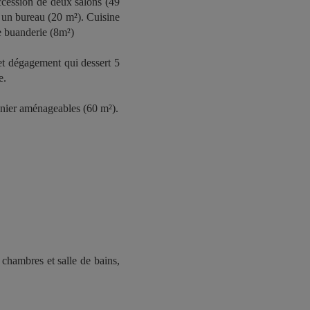
ccession de deux salons (49
t un bureau (20 m²). Cuisine
de buanderie (8m²)
 et dégagement qui dessert 5
e.
renier aménageables (60 m²).
 chambres et salle de bains,