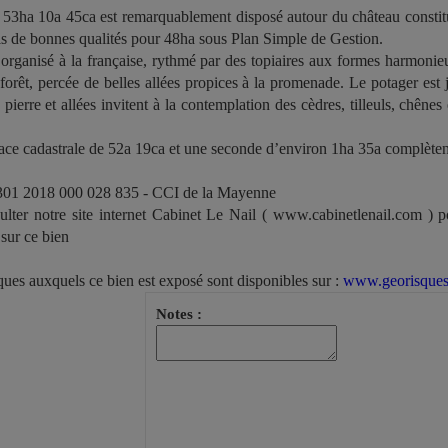
 53ha 10a 45ca est remarquablement disposé autour du château constitu
ois de bonnes qualités pour 48ha sous Plan Simple de Gestion.
organisé à la française, rythmé par des topiaires aux formes harmonieu
forêt, percée de belles allées propices à la promenade. Le potager est j
pierre et allées invitent à la contemplation des cèdres, tilleuls, chênes
ace cadastrale de 52a 19ca et une seconde d’environ 1ha 35a complètent
01 2018 000 028 835 - CCI de la Mayenne
lter notre site internet Cabinet Le Nail ( www.cabinetlenail.com ) p
sur ce bien
sques auxquels ce bien est exposé sont disponibles sur :
www.georisques
Notes :