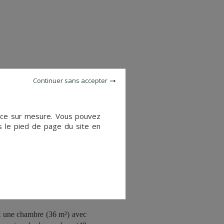
Continuer sans accepter
énéficie d’un environnement
ience sur mesure. Vous pouvez
 km).
s le pied de page du site en
 ceux-ci et à l’arrière, un
 une diffusion de la lumière
nt une chambre (36 m²) avec