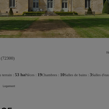
Ho
(72300)
53 ha
19
10
3
u terrain :
pièces :
chambres :
salles de bains :
salles d'ea