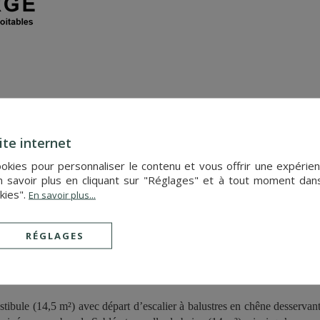
1er juillet 2021
nt Historique à vendre entre Le Mans et Angers
ite internet
 l’Anjou, entre Angers et Le Mans, cette propriété exceptionnelle b
cookies pour personnaliser le contenu et vous offrir une expér
acilement accessible par l’autoroute mais également par le TGV (gare à 20
 savoir plus en cliquant sur "Réglages" et à tout moment dan
kies".
En savoir plus...
n corps central flanqué de deux pavillons, auquel est adjoint, entre
villons sont orientés directement sur les points cardinaux, permettant
étrie, une terrasse est installée entre les deux pavillons latéraux.
RÉGLAGES
des décors sont d’époque XVIIème.
0 m², le château comprend :
stibule (14,5 m²) avec départ d’escalier à balustres en chêne desserva