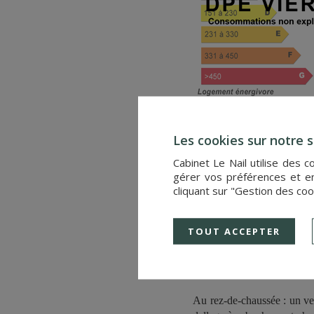
Diagnostic réalisé avant le 
Ref.4829 : Château Monume
Les cookies sur notre s
Aux confins du Maine et de
Cabinet Le Nail utilise des 
très privilégié. Elle est f
gérer vos préférences et en
cliquant sur "Gestion des coo
Le château est composé d’u
pavillon. Les angles des pa
optimale et agréable. En sym
TOUT ACCEPTER
A l’intérieur, la majorité 
D’une surface d’environ 75
Au rez-de-chaussée : un ve