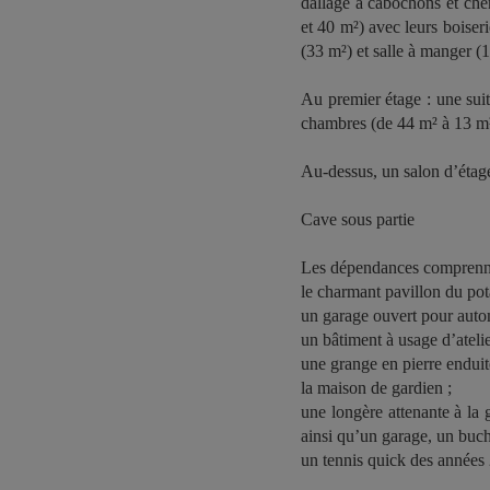
dallage à cabochons et che
et 40 m²) avec leurs boiser
(33 m²) et salle à manger (
Au premier étage : une suit
chambres (de 44 m² à 13 m²)
Au-dessus, un salon d’étage
Cave sous partie
Les dépendances comprenn
le charmant pavillon du pot
un garage ouvert pour auto
un bâtiment à usage d’atelie
une grange en pierre enduit
la maison de gardien ;
une longère attenante à la 
ainsi qu’un garage, un buc
un tennis quick des années 