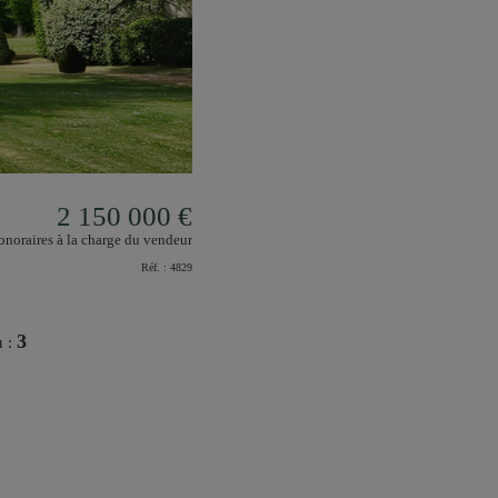
2 150 000 €
noraires à la charge du vendeur
Réf. :
4829
3
u :