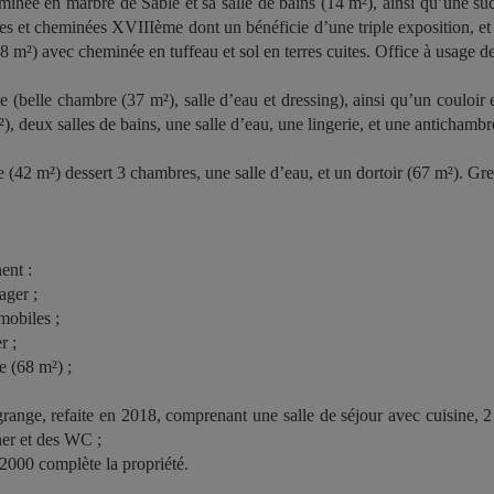
minée en marbre de Sablé et sa salle de bains (14 m²), ainsi qu’une su
ies et cheminées XVIIIème dont un bénéficie d’une triple exposition, e
18 m²) avec cheminée en tuffeau et sol en terres cuites. Office à usage 
e (belle chambre (37 m²), salle d’eau et dressing), ainsi qu’un couloir
, deux salles de bains, une salle d’eau, une lingerie, et une antichambr
 (42 m²) dessert 3 chambres, une salle d’eau, et un dortoir (67 m²). G
ent :
ager ;
mobiles ;
r ;
e (68 m²) ;
grange, refaite en 2018, comprenant une salle de séjour avec cuisine, 2
her et des WC ;
2000 complète la propriété.