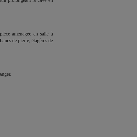
éduit prolongeant la cave en
e pièce aménagée en salle à
bancs de pierre, étagères de
anger.