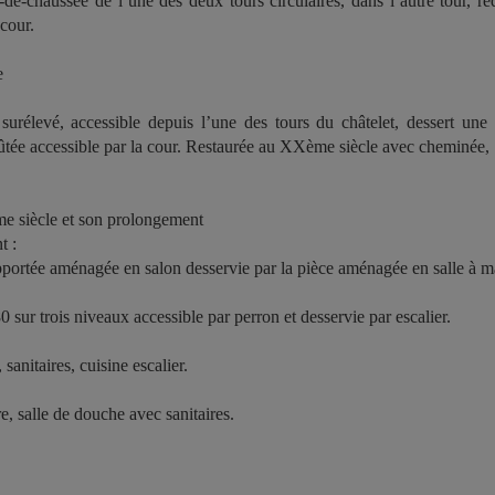
-de-chaussée de l’une des deux tours circulaires, dans l’autre tour, r
 cour.
e
surélevé, accessible depuis l’une des tours du châtelet, dessert un
ûtée accessible par la cour. Restaurée au XXème siècle avec cheminée, 
e siècle et son prolongement
t :
ortée aménagée en salon desservie par la pièce aménagée en salle à m
 sur trois niveaux accessible par perron et desservie par escalier.
anitaires, cuisine escalier.
e, salle de douche avec sanitaires.