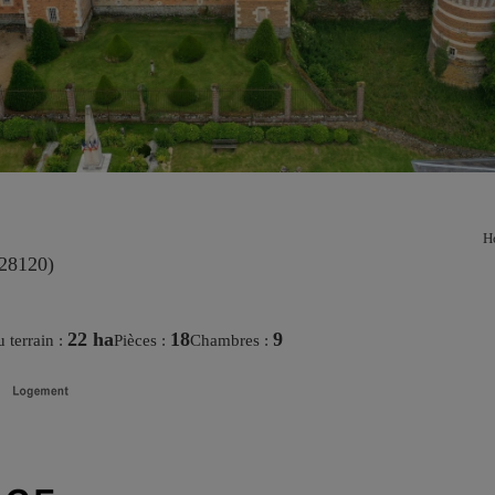
Ho
28120)
22 ha
18
9
u terrain :
pièces :
chambres :