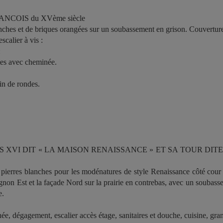
NCOIS du XVème siècle
nches et de briques orangées sur un soubassement en grison. Couverture
scalier à vis :
:
tes avec cheminée.
in de rondes.
S XVI DIT « LA MAISON RENAISSANCE » ET SA TOUR DITE 
e pierres blanches pour les modénatures de style Renaissance côté cour
gnon Est et la façade Nord sur la prairie en contrebas, avec un soubas
e.
e, dégagement, escalier accès étage, sanitaires et douche, cuisine, gr