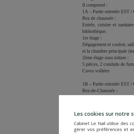
Il comprend :
1A – Partie orientée EST
Rez de chaussée :
Entrée, cuisine et sanitai
bibliothèque.
1er étage :
Dégagement et couloir, sall
et la chambre principale (t
2ème étage sous toiture :
5 pièces, 2 conduits de fum
Caves voûtées
1B – Partie orientée EST
Rez-de-Chaussée :
Porche aménagé avec poutre
grande cuisine avec poutres
Premier étage (desservi par 
Les cookies sur notre s
dégagement avec couloir, c
Cabinet Le Nail utilise des 
bibliothèque (avec cabinet d
gérer vos préférences et en
Deuxième étage (desservi p