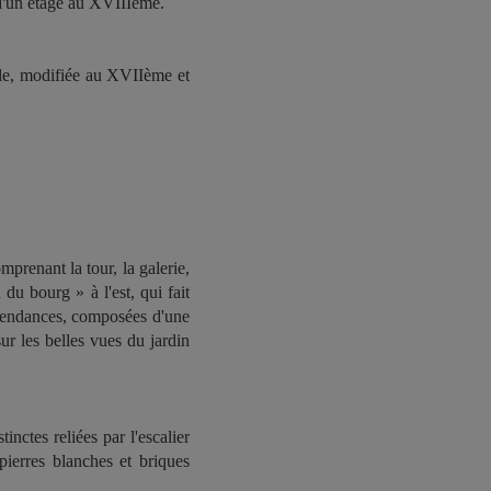
 d'un étage au XVIIIème.
cle, modifiée au XVIIème et
mprenant la tour, la galerie,
 du bourg » à l'est, qui fait
 dépendances, composées d'une
ur les belles vues du jardin
inctes reliées par l'escalier
ierres blanches et briques