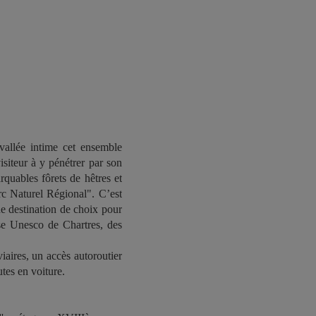
allée intime cet ensemble
isiteur à y pénétrer par son
quables fôrets de hêtres et
arc Naturel Régional". C’est
e destination de choix pour
sse Unesco de Chartres, des
iaires, un accès autoroutier
utes en voiture.