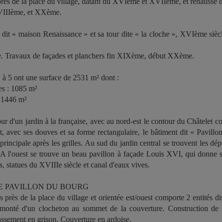
 près de la place du village, datant du XVIème et XVIIème, et rehaussé
VIIIème, et XXème.
dit « maison Renaissance » et sa tour dite « la cloche », XVIème siè
 Travaux de façades et planchers fin XIXème, début XXème.
 à 5 ont une surface de 2531 m² dont :
s : 1085 m²
: 1446 m²
ur d'un jardin à la française, avec au nord-est le contour du Châtelet co
t, avec ses douves et sa forme rectangulaire, le bâtiment dit « Pavillon
e principale après les grilles. Au sud du jardin central se trouvent les
 A l'ouest se trouve un beau pavillon à façade Louis XVI, qui donne s
ns, statues du XVIIIe siècle et canal d'eaux vives.
LE PAVILLON DU BOURG
près de la place du village et orientée est/ouest comporte 2 entités dist
rmonté d'un clocheton au sommet de la couverture. Construction de p
assement en grison. Couverture en ardoise.