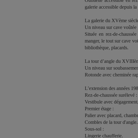
Oubliette accessible en rez
galerie accessible depuis la
La galerie du XVème siècl
Un niveau sur cave voûtée
Située en rez-de-chaussée 
manger, le tout sur cave vo
bibliothèque, placards.
La tour d’angle du XVIIIèm
Un niveau sur soubassemen
Rotonde avec cheminée rapp
L’extension des années 1980
Rez-de-chaussée surélevé :
Vestibule avec dégagement, s
Premier étage :
Palier avec placard, chambr
Combles de la tour d'angle.
Sous-sol :
Lingerie chaufferie.