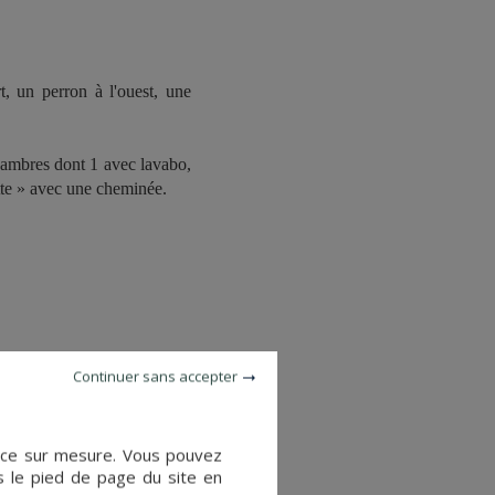
t, un perron à l'ouest, une
chambres dont 1 avec lavabo,
ette » avec une cheminée.
etite cuisine (avec évier),
Continuer sans accepter
 petite chambre aménagée en
ience sur mesure. Vous pouvez
s le pied de page du site en