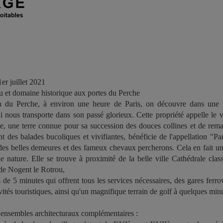
1er juillet 2021
 et domaine historique aux portes du Perche
n du Perche, à environ une heure de Paris, on découvre dans une v
i nous transporte dans son passé glorieux. Cette propriété appelle le v
, une terre connue pour sa succession des douces collines et de remar
nt des balades bucoliques et vivifiantes, bénéficie de l'appellation "P
 des belles demeures et des fameux chevaux percherons. Cela en fait un
e nature. Elle se trouve à proximité de la belle ville Cathédrale cla
de Nogent le Rotrou,
 de 5 minutes qui offrent tous les services nécessaires, des gares ferrov
ivités touristiques, ainsi qu'un magnifique terrain de golf à quelques min
ensembles architecturaux complémentaires :