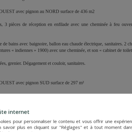
 / OUEST avec pignon au NORD surface de 436 m2
res, 3 pièces de réception en enfilade avec une cheminée à feu ouver
e de bains avec baignoire, ballon eau chaude électrique, sanitaires. 2 
entures « indiennes » 1900) avec une cheminée, et son « cabinet de toil
ées, grenier. Dégagement et couloir, sanitaires.
 / OUEST avec pignon SUD surface de 297 m²
s apparentes, placard débarras, chaufferie sanitaires, sas d’entrée, p
 apparentes et grand fourneau ancien, escalier.
l'escalier commun et l'escalier grande cuisine) :
ite internet
hambre, salle de bains avec sanitaires, grande chambre (avec lavabo),
cookies pour personnaliser le contenu et vous offrir une expér
e toilette)
 savoir plus en cliquant sur "Réglages" et à tout moment dan
ar l'escalier commun) :