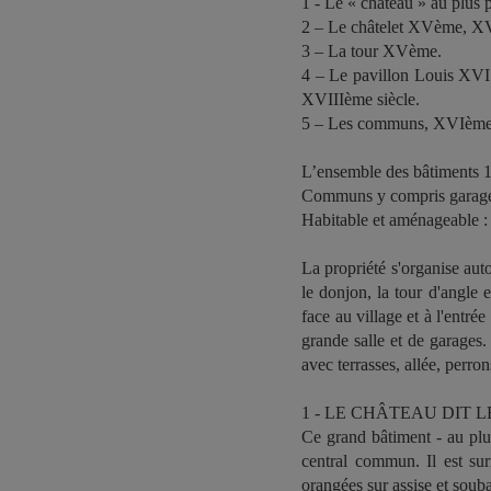
1 - Le « château » au plus
2 – Le châtelet XVème, X
3 – La tour XVème.
4 – Le pavillon Louis XVI 
XVIIIème siècle.
5 – Les communs, XVIème.
L’ensemble des bâtiments 1
Communs y compris garage
Habitable et aménageable 
La propriété s'organise auto
le donjon, la tour d'angle e
face au village et à l'entré
grande salle et de garages.
avec terrasses, allée, perro
1 - LE CHÂTEAU DIT 
Ce grand bâtiment - au plus 
central commun. Il est su
orangées sur assise et soub